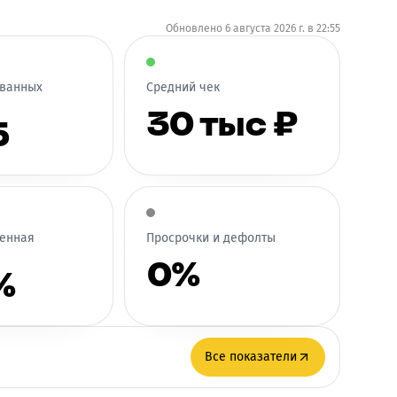
Обновлено
6 августа 2026 г. в 22:55
ованных
Средний чек
30 тыс ₽
5
енная
Просрочки и дефолты
0%
%
Все показатели